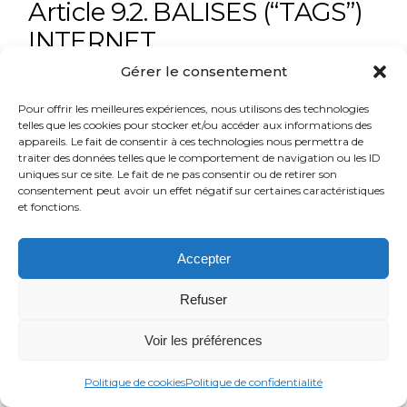
Article 9.2. BALISES (“TAGS”)
INTERNET
Gérer le consentement
https://www.plexicom.fr/
peut employer
Pour offrir les meilleures expériences, nous utilisons des technologies
occasionnellement des balises Internet
telles que les cookies pour stocker et/ou accéder aux informations des
(également appelées « tags », ou balises d’action,
appareils. Le fait de consentir à ces technologies nous permettra de
GIF à un pixel, GIF transparents, GIF invisibles et
traiter des données telles que le comportement de navigation ou les ID
uniques sur ce site. Le fait de ne pas consentir ou de retirer son
GIF un à un) et les déployer par l’intermédiaire
consentement peut avoir un effet négatif sur certaines caractéristiques
d’un partenaire spécialiste d’analyses Web
et fonctions.
susceptible de se trouver (et donc de stocker les
informations correspondantes, y compris l’adresse
Accepter
IP de l’Utilisateur) dans un pays étranger.
Refuser
Ces balises sont placées à la fois dans les
publicités en ligne permettant aux internautes
Voir les préférences
d’accéder au Site, et sur les différentes pages de
celui-ci.
Politique de cookies
Politique de confidentialité
Cette technologie permet à