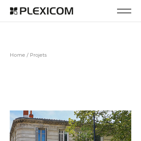
Skip
to
the
content
Home
Projets