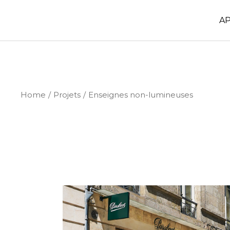
Skip
to
the
A
content
Home
Projets
Enseignes non-lumineuses