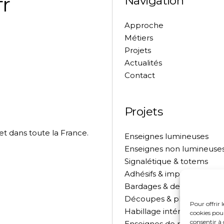
r
Navigation
Approche
Métiers
Projets
Actualités
Contact
Projets
et dans toute la France.
Enseignes lumineuses
Enseignes non lumineuse
Signalétique & totems
Adhésifs & impressions
Bardages & devantures
Découpes & pliages
Pour offrir 
Habillage intérieur
cookies pour
consentir à 
Enseignes de réseaux